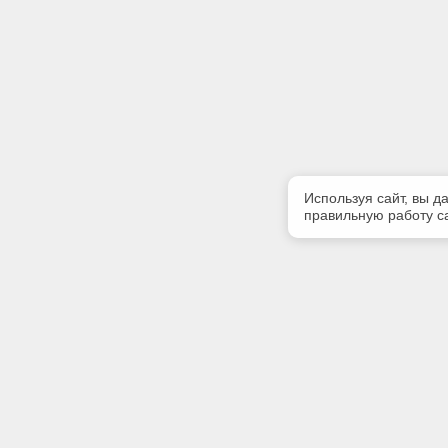
Используя сайт, вы д
правильную работу са
Полезная информация
Контакт
Контакты
Телефон
8-960-888
E-mail: