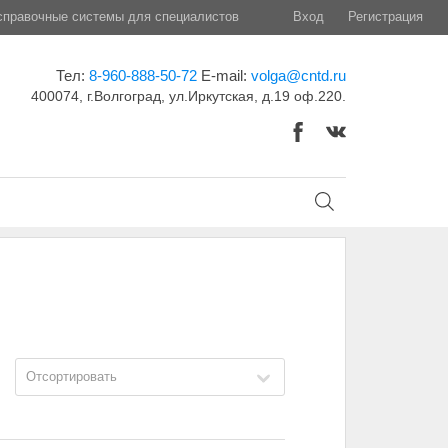
правочные системы для специалистов
Вход
Регистрация
Тел:
8-960-888-50-72
E-mail:
volga@cntd.ru
400074, г.Волгоград, ул.Иркутская, д.19 оф.220.
Отсортировать