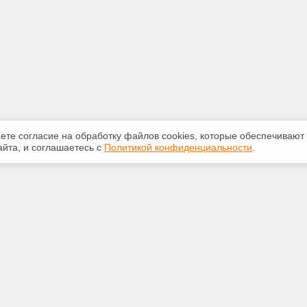
аете согласие на обработку файлов сооkiеs, которые обеспечивают
йта, и соглашаетесь с
Политикой конфиденциальности
.
ная информация
Сервисы
:
Специализированные онлайн-
издания
-50-72
Регулярная новостная рассылка