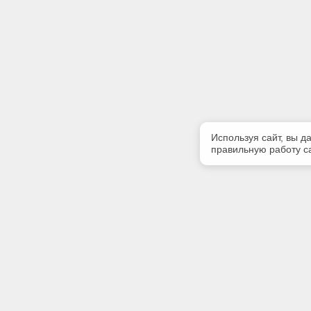
Используя сайт, вы д
правильную работу са
Полезная информация
Контакт
Контакты
Телефон
8-960-888
E-mail: