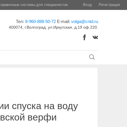
правочные системы для специалистов
Вход
Регистрация
Тел:
8-960-888-50-72
E-mail:
volga@cntd.ru
400074, г.Волгоград, ул.Иркутская, д.19 оф.220.
и спуска на воду
овской верфи