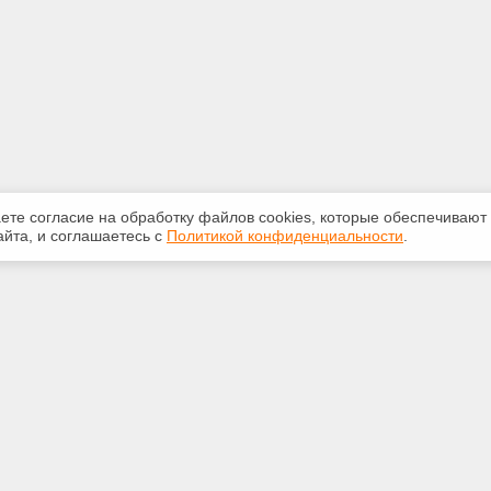
аете согласие на обработку файлов сооkiеs, которые обеспечивают
йта, и соглашаетесь с
Политикой конфиденциальности
.
ная информация
Сервисы
:
Специализированные онлайн-
издания
-50-72
Регулярная новостная рассылка