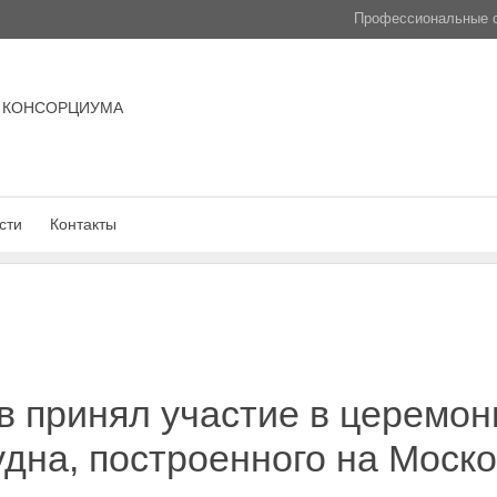
Профессиональные с
 КОНСОРЦИУМА
сти
Контакты
 принял участие в церемони
удна, построенного на Моск