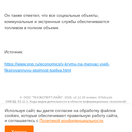
Он также отметил, что все социальные объекты,
коммунальные и экстренные службы обеспечиваются
топливом в полном объеме.
Источник:
https://www.pnp.ru/economics/v-krymu-na-mesyac-vveli-
fiksirovannuyu-stoimost-topliva.html
©
ООО "ТЕХЭКСПЕРТ-ЛАЙН"
, 2026, v2.12.20 revision: 67b0ca1b
ОКВЭД: 63.11.1, Коды видов деятельности в области информационных технологий:
1.01, 3.01
Ценовая политика
Используя сайт, вы даете согласие на обработку файлов
Технологии
сооkiеs, которые обеспечивают правильную работу сайта,
и соглашаетесь с
Политикой конфиденциальности
.
Исключительные авторские и смежные права принадлежат АО «Кодекс».
Положение по обработке и защите персональных данных
Справка о регистрации продуктов АО «Кодекс» в Реестре российского программного
Хорошо