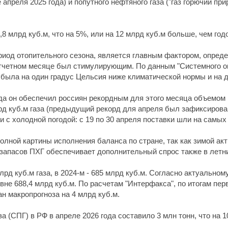
е апреля 2025 года) и попутного нефтяного газа ("газ горючий п
8 млрд куб.м, что на 5%, или на 12 млрд куб.м больше, чем годо
ериод отопительного сезона, является главным фактором, опре
отчетном месяце был стимулирующим. По данным "Системного оп
была на один градус Цельсия ниже климатической нормы и на дв
ода он обеспечил россиян рекордным для этого месяца объемом 
 куб.м газа (предыдущий рекорд для апреля был зафиксирован в
с холодной погодой: с 19 по 30 апреля поставки шли на самых 
полной картины исполнения баланса по стране, так как зимой а
запасов ПХГ обеспечивает дополнительный спрос также в летни
лрд куб.м газа, в 2024-м - 685 млрд куб.м. Согласно актуальном
вне 688,4 млрд куб.м. По расчетам "Интерфакса", по итогам пе
н макропрогноза на 4 млрд куб.м.
а (СПГ) в РФ в апреле 2026 года составило 3 млн тонн, что на 