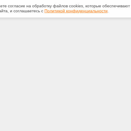
аете согласие на обработку файлов сооkiеs, которые обеспечивают
йта, и соглашаетесь с
Политикой конфиденциальности
.
ная информация
Сервисы
:
Специализированные онлайн-
издания
-50-72
Регулярная новостная рассылка
d.ru
Служба поддержки пользователей
«Кодекс» и «Техэксперт»
Международные и зарубежные
.Волгоград, ул.Иркутская, д.19
стандарты
ные сети: