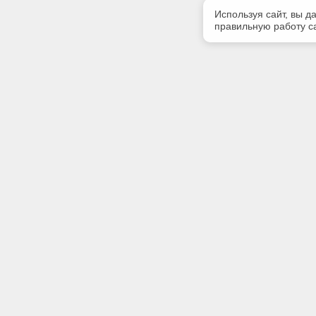
Используя сайт, вы д
правильную работу са
Полезная информация
Контакт
Контакты
Телефон
8-960-888
E-mail:
volga@cnt
Адрес:
400074, г
оф.220.
Социаль