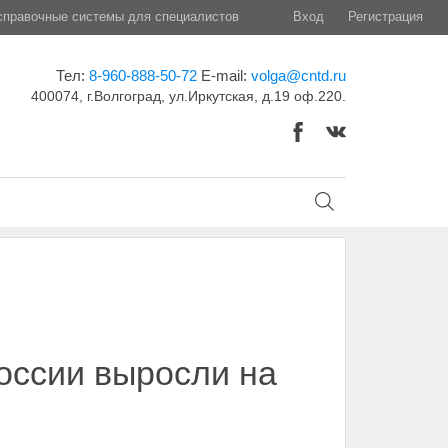
правочные системы для специалистов
Вход
Регистрация
Тел:
8-960-888-50-72
E-mail:
volga@cntd.ru
400074, г.Волгоград, ул.Иркутская, д.19 оф.220.
оссии выросли на