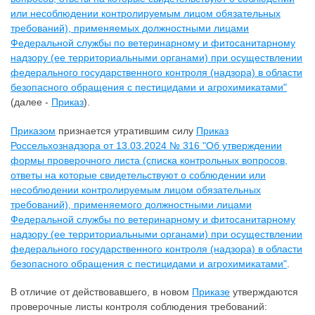
или несоблюдении контролируемым лицом обязательных
требований), применяемых должностными лицами
Федеральной службы по ветеринарному и фитосанитарному
надзору (ее территориальными органами) при осуществлении
федерального государственного контроля (надзора) в области
безопасного обращения с пестицидами и агрохимикатами"
(далее -
Приказ
).
Приказом
признается утратившим силу
Приказ
Россельхознадзора от 13.03.2024 № 316 "Об утверждении
формы проверочного листа (списка контрольных вопросов,
ответы на которые свидетельствуют о соблюдении или
несоблюдении контролируемым лицом обязательных
требований), применяемого должностными лицами
Федеральной службы по ветеринарному и фитосанитарному
надзору (ее территориальными органами) при осуществлении
федерального государственного контроля (надзора) в области
безопасного обращения с пестицидами и агрохимикатами"
.
В отличие от действовавшего, в новом
Приказе
утверждаются
проверочные листы контроля соблюдения требований: