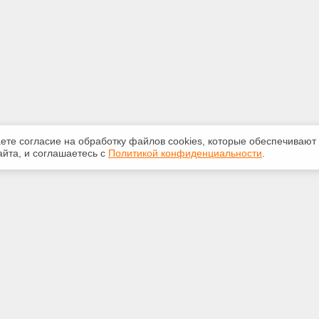
аете согласие на обработку файлов сооkiеs, которые обеспечивают
йта, и соглашаетесь с
Политикой конфиденциальности
.
ная информация
Сервисы
:
Специализированные онлайн-
издания
-50-72
Регулярная новостная рассылка