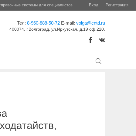
правочные системы для специалистов
Вход
Регистрация
Тел:
8-960-888-50-72
E-mail:
volga@cntd.ru
400074, г.Волгоград, ул.Иркутская, д.19 оф.220.
за
ходатайств,