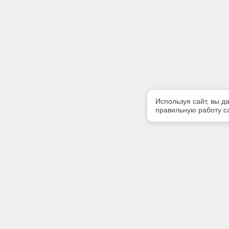
Используя сайт, вы д
правильную работу са
Полезная информация
Контакт
Контакты
Телефон
8-960-888
E-mail: