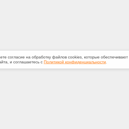
аете согласие на обработку файлов сооkiеs, которые обеспечивают
йта, и соглашаетесь с
Политикой конфиденциальности
.
ная информация
Сервисы
:
Специализированные онлайн-
издания
-50-72
Регулярная новостная рассылка