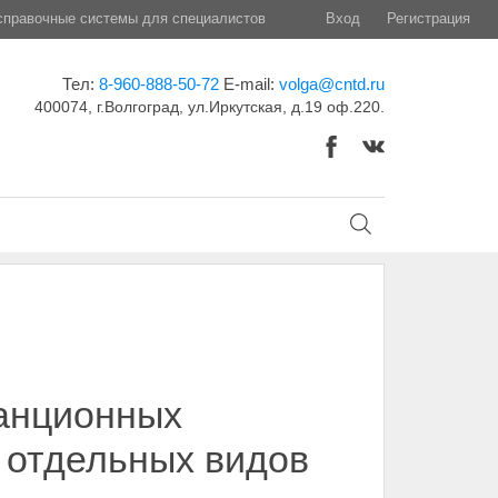
правочные системы для специалистов
Вход
Регистрация
Тел:
8-960-888-50-72
E-mail:
volga@cntd.ru
400074, г.Волгоград, ул.Иркутская, д.19 оф.220.
танционных
 отдельных видов