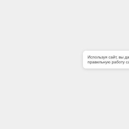
Используя сайт, вы д
правильную работу са
Полезная информация
Контакт
Контакты
Телефон
8-960-888
E-mail: