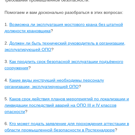
требований промышленной безопасности.
Помогаем и вам досконально разобраться в этих вопросах:
1.
Возможна ли эксплуатация мостового крана без штатной
должности крановщика
?
2.
Должен ли быть технический руководитель в организации,
эксплуатирующей ОПО
?
3.
Как продлить срок безопасной эксплуатации подъёмного
сооружения
?
4.
Какие виды инструкций необходимы персоналу
организации, эксплуатирующей ОПО
?
5.
Каков срок действия планов мероприятий по локализации и
ликвидации последствий аварий на ОПО III и IV классов
опасности
?
6.
Кто может подать заявление для прохождения аттестации в
области промышленной безопасности в Ростехнадзоре
?