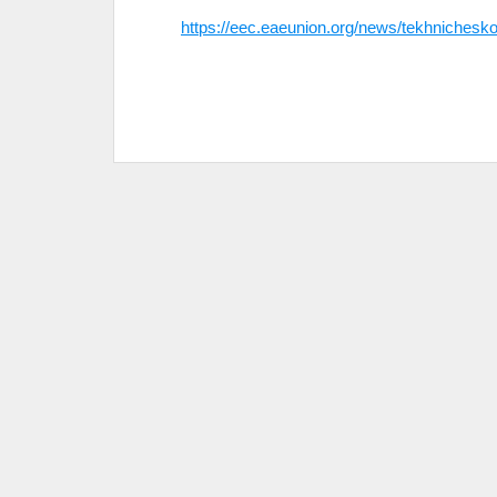
https://eec.eaeunion.org/news/tekhnichesk