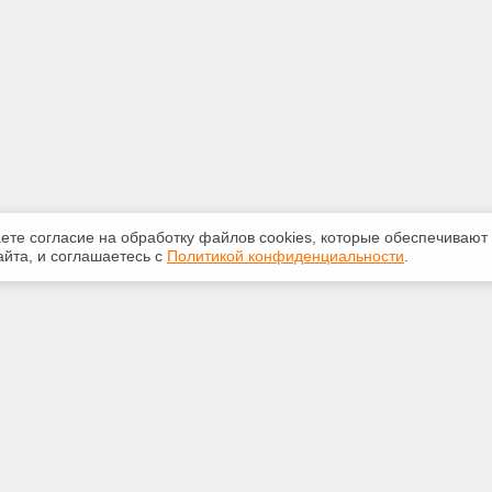
аете согласие на обработку файлов сооkiеs, которые обеспечивают
йта, и соглашаетесь с
Политикой конфиденциальности
.
ная информация
Сервисы
:
Специализированные онлайн-
издания
-50-72