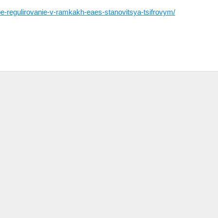
oe-regulirovanie-v-ramkakh-eaes-stanovitsya-tsifrovym/