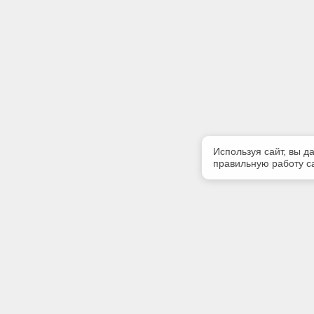
Используя сайт, вы д
правильную работу са
Полезная информация
Контакт
Контакты
Телефон
8-960-888