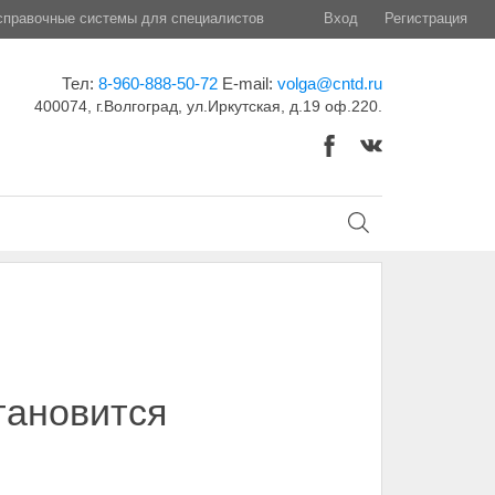
правочные системы для специалистов
Вход
Регистрация
Тел:
8-960-888-50-72
E-mail:
volga@cntd.ru
400074, г.Волгоград, ул.Иркутская, д.19 оф.220.
тановится