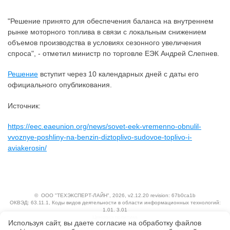
"Решение принято для обеспечения баланса на внутреннем
рынке моторного топлива в связи с локальным снижением
объемов производства в условиях сезонного увеличения
спроса", - отметил министр по торговле ЕЭК Андрей Слепнев.
Решение
вступит через 10 календарных дней с даты его
официального опубликования.
Источник:
https://eec.eaeunion.org/news/sovet-eek-vremenno-obnulil-
vvoznye-poshliny-na-benzin-diztoplivo-sudovoe-toplivo-i-
aviakerosin/
©
ООО "ТЕХЭКСПЕРТ-ЛАЙН"
, 2026, v2.12.20 revision: 67b0ca1b
ОКВЭД: 63.11.1, Коды видов деятельности в области информационных технологий:
1.01, 3.01
Ценовая политика
Используя сайт, вы даете согласие на обработку файлов
Технологии