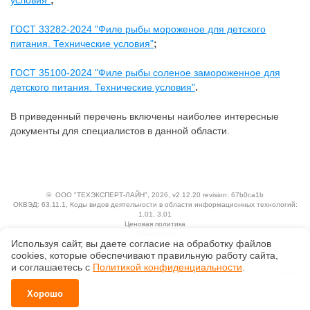
условия"
;
ГОСТ 33282-2024 "Филе рыбы мороженое для детского
питания. Технические условия"
;
ГОСТ 35100-2024 "Филе рыбы соленое замороженное для
детского питания. Технические условия"
.
В приведенный перечень включены наиболее интересные
документы для специалистов в данной области.
©
ООО "ТЕХЭКСПЕРТ-ЛАЙН"
, 2026, v2.12.20 revision: 67b0ca1b
ОКВЭД: 63.11.1, Коды видов деятельности в области информационных технологий:
1.01, 3.01
Ценовая политика
Технологии
Используя сайт, вы даете согласие на обработку файлов
Исключительные авторские и смежные права принадлежат АО «Кодекс».
сооkiеs, которые обеспечивают правильную работу сайта,
Положение по обработке и защите персональных данных
и соглашаетесь с
Политикой конфиденциальности
.
Справка о регистрации продуктов АО «Кодекс» в Реестре российского программного
обеспечения
Хорошо