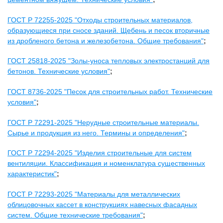
ГОСТ Р 72255-2025 "Отходы строительных материалов,
образующиеся при сносе зданий. Щебень и песок вторичные
из дробленого бетона и железобетона. Общие требования"
;
ГОСТ 25818-2025 "Золы-уноса тепловых электростанций для
бетонов. Технические условия"
;
ГОСТ 8736-2025 "Песок для строительных работ. Технические
условия"
;
ГОСТ Р 72291-2025 "Нерудные строительные материалы.
Сырье и продукция из него. Термины и определения"
;
ГОСТ Р 72294-2025 "Изделия строительные для систем
вентиляции. Классификация и номенклатура существенных
характеристик"
;
ГОСТ Р 72293-2025 "Материалы для металлических
облицовочных кассет в конструкциях навесных фасадных
систем. Общие технические требования"
;