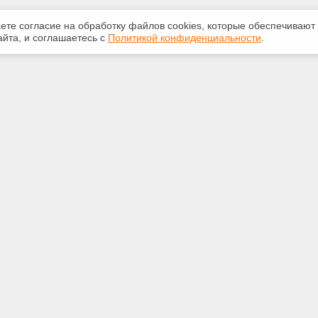
аете согласие на обработку файлов сооkiеs, которые обеспечивают
йта, и соглашаетесь с
Политикой конфиденциальности
.
ная информация
Сервисы
:
Специализированные онлайн-
издания
-50-72
Регулярная новостная рассылка
d.ru
Служба поддержки пользователей
«Кодекс» и «Техэксперт»
Международные и зарубежные
.Волгоград, ул.Иркутская, д.19
стандарты
ные сети: