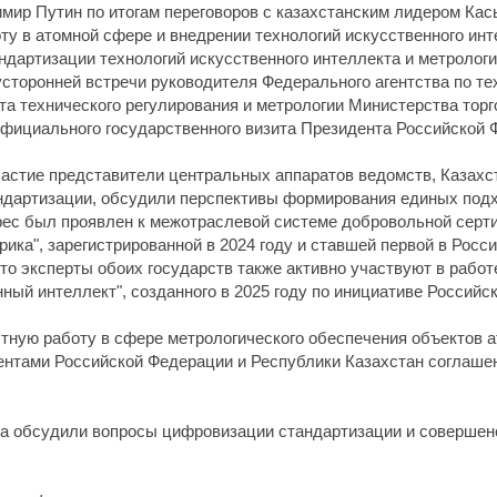
мир Путин по итогам переговоров с казахстанским лидером Ка
ту в атомной сфере и внедрении технологий искусственного ин
андартизации технологий искусственного интеллекта и метролог
сторонней встречи руководителя Федерального агентства по те
а технического регулирования и метрологии Министерства торг
фициального государственного визита Президента Российской Ф
частие представители центральных аппаратов ведомств, Казахс
андартизации, обсудили перспективы формирования единых под
рес был проявлен к межотраслевой системе добровольной серт
ика", зарегистрированной в 2024 году и ставшей первой в Росс
то эксперты обоих государств также активно участвуют в работ
ный интеллект", созданного в 2025 году по инициативе Российс
тную работу в сфере метрологического обеспечения объектов а
ентами Российской Федерации и Республики Казахстан соглашен
а обсудили вопросы цифровизации стандартизации и совершен