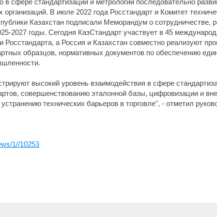
 в сфере стандартизации и метрологии последовательно развив
 организаций. В июле 2022 года Росстандарт и Комитет техниче
еспублики Казахстан подписали Меморандум о сотрудничестве, 
25-2027 годы. Сегодня КазСтандарт участвует в 45 междунаро
 Росстандарта, а Россия и Казахстан совместно реализуют про
артных образцов, нормативных документов по обеспечению еди
ышленности.
стрируют высокий уровень взаимодействия в сфере стандартиза
артов, совершенствованию эталонной базы, цифровизации и вн
 устранению технических барьеров в торговле", - отметил руко
ews/1//10253