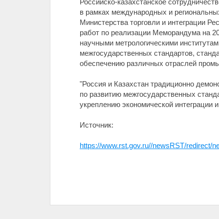
Российско-казахстанское сотрудничество
в рамках международных и региональных
Министерства торговли и интеграции Р
работ по реализации Меморандума на 20
научными метрологическими институтами
межгосударственных стандартов, станд
обеспечению различных отраслей пром
"Россия и Казахстан традиционно демон
по развитию межгосударственных станд
укреплению экономической интеграции и
Источник:
https://www.rst.gov.ru//newsRST/redirect/n