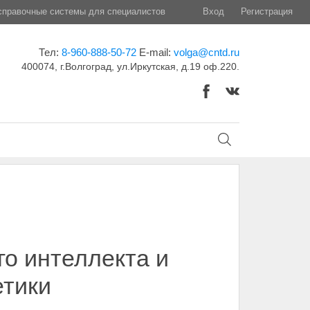
правочные системы для специалистов
Вход
Регистрация
Тел:
8-960-888-50-72
E-mail:
volga@cntd.ru
400074, г.Волгоград, ул.Иркутская, д.19 оф.220.
го интеллекта и
етики