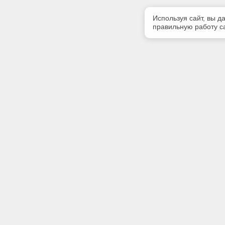
Используя сайт, вы д
правильную работу са
Полезная информация
Контакт
Контакты
Телефон
8-960-888
E-mail:
volga@cnt
Адрес:
400074, г
оф.220.
Социаль