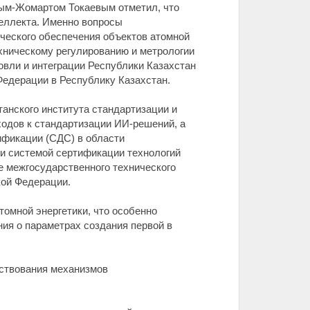
сым-Жомартом Токаевым отметил, что
теллекта. Именно вопросы
ического обеспечения объектов атомной
хническому регулированию и метрологии
овли и интеграции Республики Казахстан
едерации в Республику Казахстан.
танского института стандартизации и
ходов к стандартизации ИИ-решений, а
ификации (СДС) в области
ии системой сертификации технологий
е межгосударственного технического
кой Федерации.
томной энергетики, что особенно
ия о параметрах создания первой в
ствования механизмов