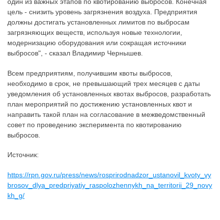
один из важных этапов по квотированию выбросов. Конечная
цель - снизить уровень загрязнения воздуха. Предприятия
должны достигать установленных лимитов по выбросам
загрязняющих веществ, используя новые технологии,
модернизацию оборудования или сокращая источники
выбросов", - сказал Владимир Чернышев.
Всем предприятиям, получившим квоты выбросов,
необходимо в срок, не превышающий трех месяцев с даты
уведомления об установленных квотах выбросов, разработать
план мероприятий по достижению установленных квот и
направить такой план на согласование в межведомственный
совет по проведению эксперимента по квотированию
выбросов.
Источник:
https://rpn.gov.ru/press/news/rosprirodnadzor_ustanovil_kvoty_vy
brosov_dlya_predpriyatiy_raspolozhennykh_na_territorii_29_novy
kh_g/