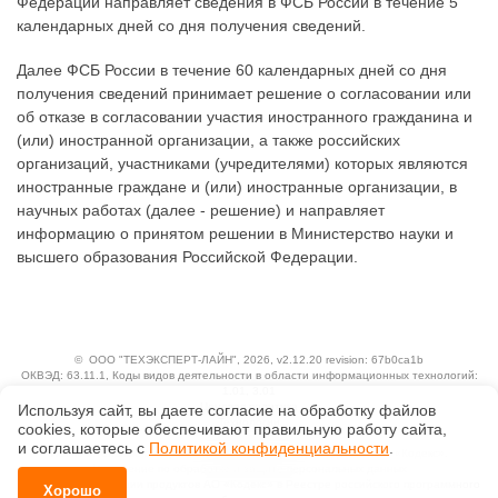
Федерации направляет сведения в ФСБ России в течение 5
календарных дней со дня получения сведений.
Далее ФСБ России в течение 60 календарных дней со дня
получения сведений принимает решение о согласовании или
об отказе в согласовании участия иностранного гражданина и
(или) иностранной организации, а также российских
организаций, участниками (учредителями) которых являются
иностранные граждане и (или) иностранные организации, в
научных работах (далее - решение) и направляет
информацию о принятом решении в Министерство науки и
высшего образования Российской Федерации.
©
ООО "ТЕХЭКСПЕРТ-ЛАЙН"
, 2026, v2.12.20 revision: 67b0ca1b
ОКВЭД: 63.11.1, Коды видов деятельности в области информационных технологий:
1.01, 3.01
Ценовая политика
Используя сайт, вы даете согласие на обработку файлов
Технологии
сооkiеs, которые обеспечивают правильную работу сайта,
и соглашаетесь с
Политикой конфиденциальности
.
Исключительные авторские и смежные права принадлежат АО «Кодекс».
Положение по обработке и защите персональных данных
Справка о регистрации продуктов АО «Кодекс» в Реестре российского программного
Хорошо