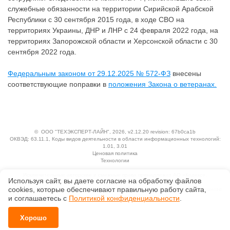
служебные обязанности на территории Сирийской Арабской
Республики с 30 сентября 2015 года, в ходе СВО на
территориях Украины, ДНР и ЛНР с 24 февраля 2022 года, на
территориях Запорожской области и Херсонской области с 30
сентября 2022 года.
Федеральным законом от 29.12.2025 № 572-ФЗ
внесены
соответствующие поправки в
положения Закона о ветеранах.
©
ООО "ТЕХЭКСПЕРТ-ЛАЙН"
, 2026, v2.12.20 revision: 67b0ca1b
ОКВЭД: 63.11.1, Коды видов деятельности в области информационных технологий:
1.01, 3.01
Ценовая политика
Технологии
Исключительные авторские и смежные права принадлежат АО «Кодекс».
Используя сайт, вы даете согласие на обработку файлов
Положение по обработке и защите персональных данных
сооkiеs, которые обеспечивают правильную работу сайта,
Справка о регистрации продуктов АО «Кодекс» в Реестре российского программного
обеспечения
и соглашаетесь с
Политикой конфиденциальности
.
Хорошо