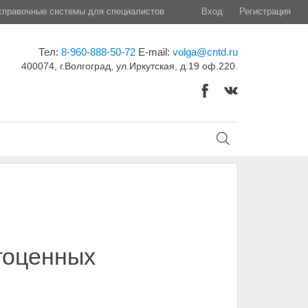
правочные системы для специалистов
Вход
Регистрация
Тел:
8-960-888-50-72
E-mail:
volga@cntd.ru
400074, г.Волгоград, ул.Иркутская, д.19 оф.220.
гоценных