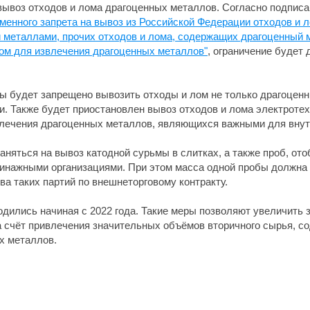
 вывоз отходов и лома драгоценных металлов. Согласно подпис
еменного запрета на вывоз из Российской Федерации отходов и
 металлами, прочих отходов и лома, содержащих драгоценный 
ом для извлечения драгоценных металлов"
, ограничение будет 
ны будет запрещено вывозить отходы и лом не только драгоценн
 Также будет приостановлен вывоз отходов и лома электротех
лечения драгоценных металлов, являющихся важными для внут
раняться на вывоз катодной сурьмы в слитках, а также проб, от
нажными организациями. При этом масса одной пробы должна со
ва таких партий по внешнеторговому контракту.
дились начиная с 2022 года. Такие меры позволяют увеличить 
 счёт привлечения значительных объёмов вторичного сырья, с
х металлов.