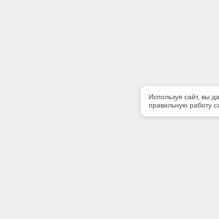
Используя сайт, вы д
правильную работу са
Полезная информация
Контакт
Контакты
Телефон
8-960-888
E-mail: