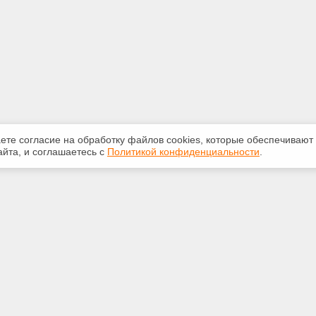
аете согласие на обработку файлов сооkiеs, которые обеспечивают
йта, и соглашаетесь с
Политикой конфиденциальности
.
ная информация
Сервисы
:
Специализированные онлайн-
издания
-50-72
Регулярная новостная рассылка