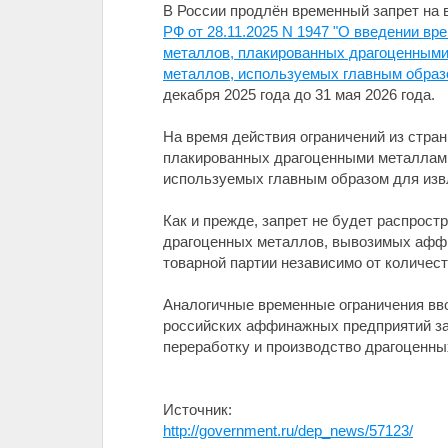
В России продлён временный запрет на
РФ от 28.11.2025 N 1947 "О введении вр
металлов, плакированных драгоценными
металлов, используемых главным образ
декабря 2025 года до 31 мая 2026 года.
На время действия ограничений из стра
плакированных драгоценными металлами.
используемых главным образом для изв
Как и прежде, запрет не будет распрост
драгоценных металлов, вывозимых аффи
товарной партии независимо от количест
Аналогичные временные ограничения вво
российских аффинажных предприятий за
переработку и производство драгоценны
Источник:
http://government.ru/dep_news/57123/