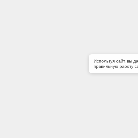
Используя сайт, вы д
правильную работу са
Полезная информация
Контакт
Контакты
Телефон
8-960-888
E-mail: