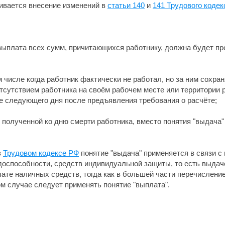
вается внесение изменений в
статьи 140
и
141 Трудового коде
 выплата всех сумм, причитающихся работнику, должна будет пр
м числе когда работник фактически не работал, но за ним сохра
отсутствием работника на своём рабочем месте или территории
е следующего дня после предъявления требования о расчёте;
е полученной ко дню смерти работника, вместо понятия "выдача
в
Трудовом кодексе РФ
понятие "выдача" применяется в связи с
доспособности, средств индивидуальной защиты, то есть выдаче
лате наличных средств, тогда как в большей части перечислен
ом случае следует применять понятие "выплата".