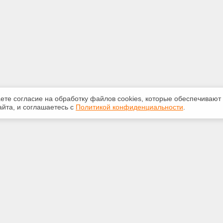
аете согласие на обработку файлов сооkiеs, которые обеспечивают
йта, и соглашаетесь с
Политикой конфиденциальности
.
ная информация
Сервисы
:
Специализированные онлайн-
издания
-50-72
Регулярная новостная рассылка