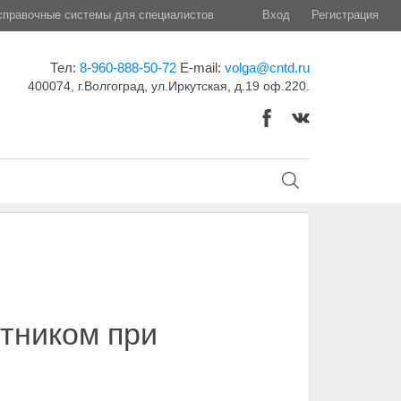
правочные системы для специалистов
Вход
Регистрация
Тел:
8-960-888-50-72
E-mail:
volga@cntd.ru
400074, г.Волгоград, ул.Иркутская, д.19 оф.220.
отником при