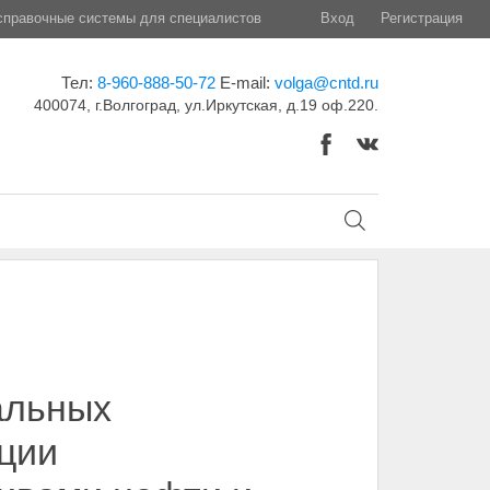
правочные системы для специалистов
Вход
Регистрация
Тел:
8-960-888-50-72
E-mail:
volga@cntd.ru
400074, г.Волгоград, ул.Иркутская, д.19 оф.220.
альных
ации