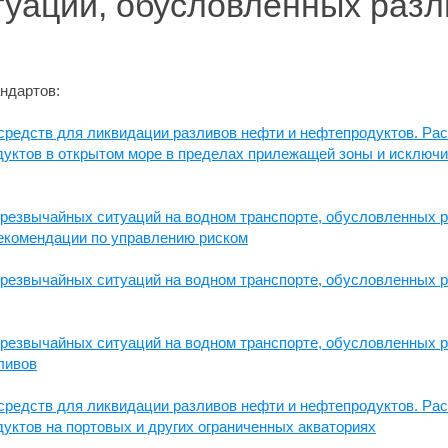
туаций, обусловленных разл
ндартов:
средств для ликвидации разливов нефти и нефтепродуктов. Рас
дуктов в открытом море в пределах прилежащей зоны и исключ
чрезвычайных ситуаций на водном транспорте, обусловленных 
рекомендации по управлению риском
чрезвычайных ситуаций на водном транспорте, обусловленных 
чрезвычайных ситуаций на водном транспорте, обусловленных 
ливов
средств для ликвидации разливов нефти и нефтепродуктов. Рас
уктов на портовых и других ограниченных акваториях