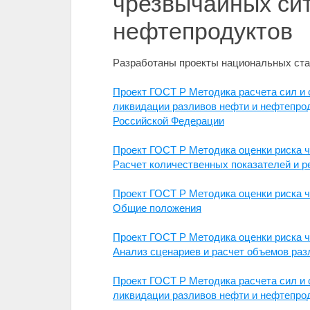
чрезвычайных си
нефтепродуктов
Разработаны проекты национальных ста
Проект ГОСТ Р Методика расчета сил и 
ликвидации разливов нефти и нефтепро
Российской Федерации
Проект ГОСТ Р Методика оценки риска 
Расчет количественных показателей и 
Проект ГОСТ Р Методика оценки риска 
Общие положения
Проект ГОСТ Р Методика оценки риска 
Анализ сценариев и расчет объемов раз
Проект ГОСТ Р Методика расчета сил и 
ликвидации разливов нефти и нефтепрод