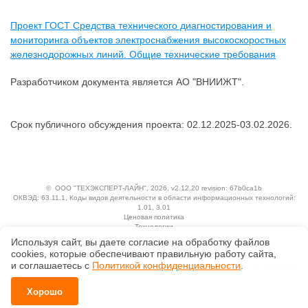
Проект ГОСТ Средства технического диагностирования и
мониторинга объектов электроснабжения высокоскоростных
железнодорожных линий. Общие технические требования
Разработчиком документа является АО "ВНИИЖТ".
Срок публичного обсуждения проекта: 02.12.2025-03.02.2026.
©
ООО "ТЕХЭКСПЕРТ-ЛАЙН"
, 2026, v2.12.20 revision: 67b0ca1b
ОКВЭД: 63.11.1, Коды видов деятельности в области информационных технологий:
1.01, 3.01
Ценовая политика
Технологии
Используя сайт, вы даете согласие на обработку файлов
Исключительные авторские и смежные права принадлежат АО «Кодекс».
сооkiеs, которые обеспечивают правильную работу сайта,
Положение по обработке и защите персональных данных
и соглашаетесь с
Политикой конфиденциальности
.
Справка о регистрации продуктов АО «Кодекс» в Реестре российского программного
обеспечения
Хорошо