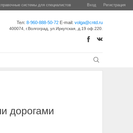
правочные системы для специалистов
Вход
Регистрация
Тел:
8-960-888-50-72
E-mail:
volga@cntd.ru
400074, г.Волгоград, ул.Иркутская, д.19 оф.220.
ми дорогами