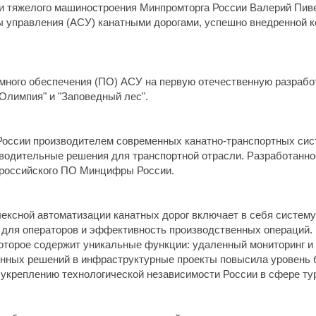
и тяжелого машиностроения Минпромторга России Валерий Пиве
ы управления (АСУ) канатными дорогами, успешно внедренной 
много обеспечения (ПО) АСУ на первую отечественную разработ
"Олимпия" и "Заповедный лес".
оссии производителем современных канатно-транспортных сист
водительные решения для транспортной отрасли. Разработанно
 российского ПО Минцифры России.
ексной автоматизации канатных дорог включает в себя систем
для операторов и эффективность производственных операций. 
оторое содержит уникальные функции: удаленный мониторинг и
енных решений в инфраструктурные проекты повысила уровень 
а укреплению технологической независимости России в сфере ту