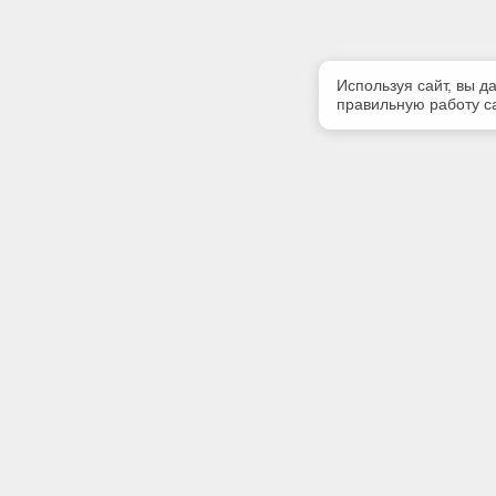
Используя сайт, вы д
правильную работу са
Полезная информация
Контакт
Контакты
Телефон
8-960-888
E-mail:
volga@cnt
Адрес:
400074, г
оф.220.