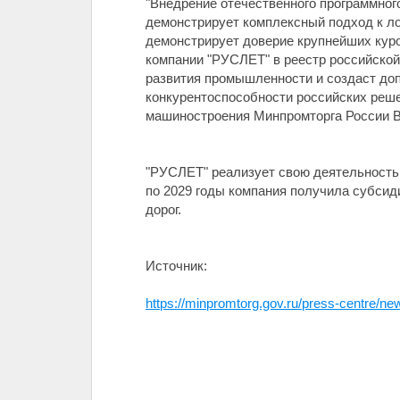
"Внедрение отечественного программног
демонстрирует комплексный подход к ло
демонстрирует доверие крупнейших кур
компании "РУСЛЕТ" в реестр российской
развития промышленности и создаст доп
конкурентоспособности российских решен
машиностроения Минпромторга России В
"РУСЛЕТ" реализует свою деятельность 
по 2029 годы компания получила субсиди
дорог.
Источник:
https://minpromtorg.gov.ru/press-centre/