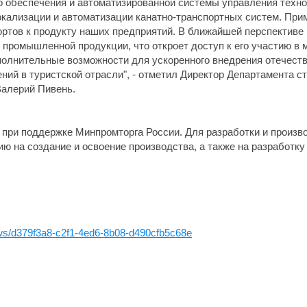
о обеспечения и автоматизированной системы управления техн
кализации и автоматизации канатно-транспортных систем. При
ортов к продукту наших предприятий. В ближайшей перспектив
 промышленной продукции, что откроет доступ к его участию в 
олнительные возможности для ускоренного внедрения отечеств
ий в туристской отрасли", - отметил Директор Департамента с
алерий Пивень.
при поддержке Минпромторга России. Для разработки и произво
ю на создание и освоение производства, а также на разработк
news/d379f3a8-c2f1-4ed6-8b08-d490cfb5c68e