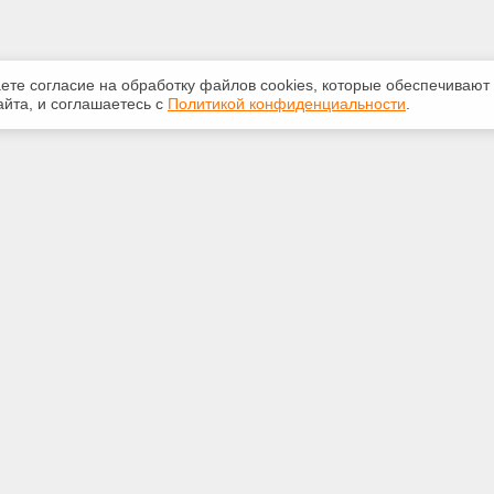
аете согласие на обработку файлов сооkiеs, которые обеспечивают
йта, и соглашаетесь с
Политикой конфиденциальности
.
ная информация
Сервисы
:
Специализированные онлайн-
издания
-50-72
Регулярная новостная рассылка
d.ru
Служба поддержки пользователей
«Кодекс» и «Техэксперт»
Международные и зарубежные
.Волгоград, ул.Иркутская, д.19
стандарты