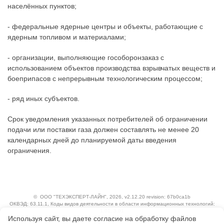
населённых пунктов;
- федеральные ядерные центры и объекты, работающие с
ядерным топливом и материалами;
- организации, выполняющие гособоронзаказ с
использованием объектов производства взрывчатых веществ и
боеприпасов с непрерывным технологическим процессом;
- ряд иных субъектов.
Срок уведомления указанных потребителей об ограничении
подачи или поставки газа должен составлять не менее 20
календарных дней до планируемой даты введения
ограничения.
©
ООО "ТЕХЭКСПЕРТ-ЛАЙН"
, 2026, v2.12.20 revision: 67b0ca1b
ОКВЭД: 63.11.1, Коды видов деятельности в области информационных технологий:
1.01, 3.01
Используя сайт, вы даете согласие на обработку файлов
Ценовая политика