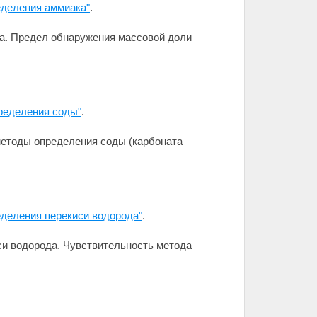
еделения аммиака"
.
ка. Предел обнаружения массовой доли
ределения соды"
.
методы определения соды (карбоната
еделения перекиси водорода"
.
си водорода. Чувствительность метода