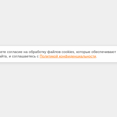
аете согласие на обработку файлов сооkiеs, которые обеспечивают
йта, и соглашаетесь с
Политикой конфиденциальности
.
ная информация
Сервисы
:
Специализированные онлайн-
издания
-50-72
Регулярная новостная рассылка