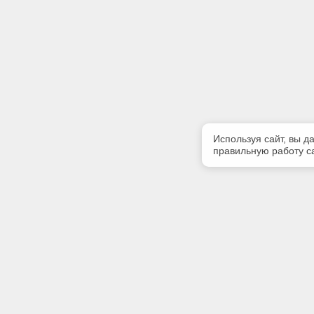
Используя сайт, вы д
правильную работу са
Полезная информация
Контакт
Контакты
Телефон
8-960-888
E-mail: