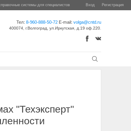
правочные системы для специалистов
Вход
Регистрация
Тел:
8-960-888-50-72
E-mail:
volga@cntd.ru
400074, г.Волгоград, ул.Иркутская, д.19 оф.220.
ах "Техэксперт"
шленности