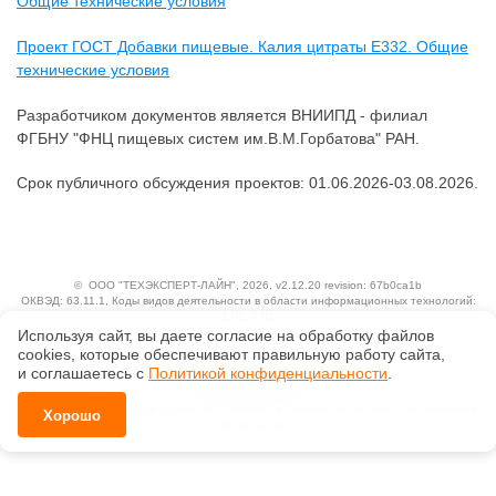
Общие технические условия
Проект ГОСТ Добавки пищевые. Калия цитраты Е332. Общие
технические условия
Разработчиком документов является ВНИИПД - филиал
ФГБНУ "ФНЦ пищевых систем им.В.М.Горбатова" РАН.
Срок публичного обсуждения проектов: 01.06.2026-03.08.2026.
©
ООО "ТЕХЭКСПЕРТ-ЛАЙН"
, 2026, v2.12.20 revision: 67b0ca1b
ОКВЭД: 63.11.1, Коды видов деятельности в области информационных технологий:
1.01, 3.01
Ценовая политика
Используя сайт, вы даете согласие на обработку файлов
Технологии
сооkiеs, которые обеспечивают правильную работу сайта,
и соглашаетесь с
Политикой конфиденциальности
.
Исключительные авторские и смежные права принадлежат АО «Кодекс».
Положение по обработке и защите персональных данных
Справка о регистрации продуктов АО «Кодекс» в Реестре российского программного
Хорошо
обеспечения