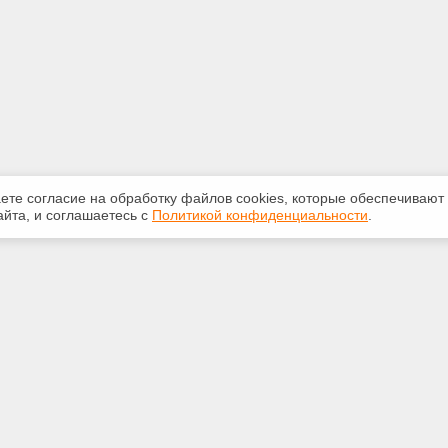
аете согласие на обработку файлов сооkiеs, которые обеспечивают
йта, и соглашаетесь с
Политикой конфиденциальности
.
ная информация
Сервисы
:
Специализированные онлайн-
издания
-50-72
Регулярная новостная рассылка