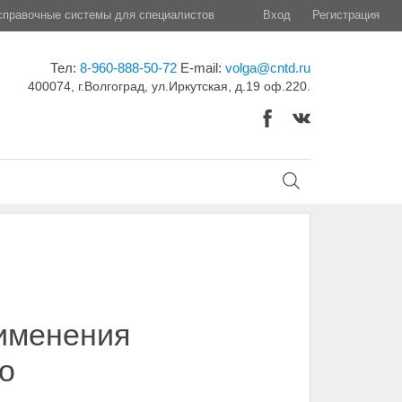
правочные системы для специалистов
Вход
Регистрация
Тел:
8-960-888-50-72
E-mail:
volga@cntd.ru
400074, г.Волгоград, ул.Иркутская, д.19 оф.220.
рименения
о