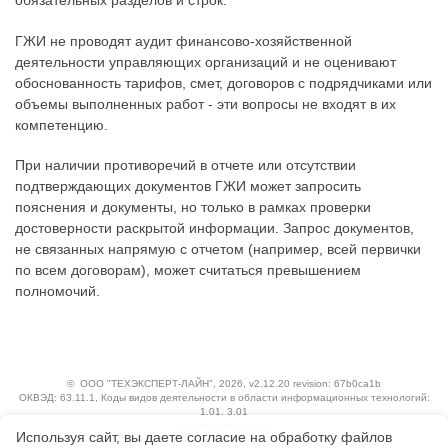
обязательных разделов и строк.
ГЖИ не проводят аудит финансово-хозяйственной
деятельности управляющих организаций и не оценивают
обоснованность тарифов, смет, договоров с подрядчиками или
объемы выполненных работ - эти вопросы не входят в их
компетенцию.
При наличии противоречий в отчете или отсутствии
подтверждающих документов ГЖИ может запросить
пояснения и документы, но только в рамках проверки
достоверности раскрытой информации. Запрос документов,
не связанных напрямую с отчетом (например, всей первички
по всем договорам), может считаться превышением
полномочий.
©
ООО "ТЕХЭКСПЕРТ-ЛАЙН"
, 2026, v2.12.20 revision: 67b0ca1b
ОКВЭД: 63.11.1, Коды видов деятельности в области информационных технологий:
1.01, 3.01
Ценовая политика
Используя сайт, вы даете согласие на обработку файлов
Технологии