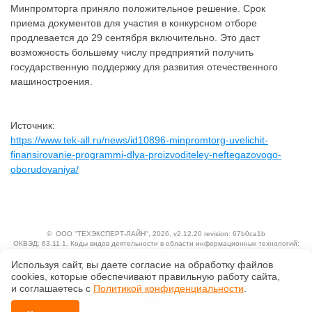
Минпромторга приняло положительное решение. Срок
приема документов для участия в конкурсном отборе
продлевается до 29 сентября включительно. Это даст
возможность большему числу предприятий получить
государственную поддержку для развития отечественного
машиностроения.
Источник:
https://www.tek-all.ru/news/id10896-minpromtorg-uvelichit-
finansirovanie-programmi-dlya-proizvoditeley-neftegazovogo-
oborudovaniya/
©
ООО "ТЕХЭКСПЕРТ-ЛАЙН"
, 2026, v2.12.20 revision: 67b0ca1b
ОКВЭД: 63.11.1, Коды видов деятельности в области информационных технологий:
1.01, 3.01
Используя сайт, вы даете согласие на обработку файлов
Ценовая политика
Технологии
сооkiеs, которые обеспечивают правильную работу сайта,
и соглашаетесь с
Политикой конфиденциальности
.
Исключительные авторские и смежные права принадлежат АО «Кодекс».
Положение по обработке и защите персональных данных
Справка о регистрации продуктов АО «Кодекс» в Реестре российского программного