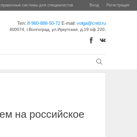
правочные системы для специалистов
Вход
Регистрация
Тел:
8-960-888-50-72
E-mail:
volga@cntd.ru
400074, г.Волгоград, ул.Иркутская, д.19 оф.220.
ем на российское