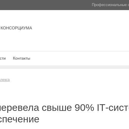
Профессиональные с
 КОНСОРЦИУМА
сти
Контакты
плекса
перевела свыше 90% IТ-сист
спечение