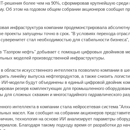
 IТ-решения более чем на 90%, сформировав крупнейшую сред
му. Об этом на годовом общем собрании акционеров сообщил п
фровая инфраструктура компании продемонстрировала абсолютн
ые проекты запущены точно в срок. "В условиях перехода отра
 суверенитет стал необходимостью для стабильности бизнеса", 
в "Газпром нефть" добывает с помощью цифровых двойников ме
альных моделей производственной инфраструктуры.
в области искусственного интеллекта позволило компании в шес
ить линейку выпуска нефтепродуктов, а также снизить логистич
е ИИ-модели будут объединены в единый цифровой двойник ком
рмирован резерв комплектующих для промышленного оборудован
 для сложных скважин и многостадийного гидравлического раз
нного интеллекта в компании стала нейросетевая система "Алхи
ьных масел. Как сообщил на собрании акционеров представите
ничкин, технология на основе ИИ анализирует параметры обору
риалов. Благодаря такому подходу время от разработки до нач