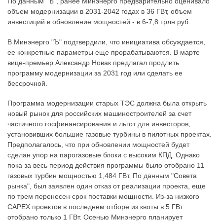
По данным "Ъ", ранее Минэнерго предварительно оценивало
объем модернизации в 2031-2042 годах в 36 ГВт, объем
инвестиций в обновление мощностей - в 6-7,8 трлн руб.
В Минэнерго "Ъ" подтвердили, что инициатива обсуждается,
ее конкретные параметры еще прорабатываются. В марте
вице-премьер Александр Новак предлагал продлить
программу модернизации за 2031 год или сделать ее
бессрочной.
Программа модернизации старых ТЭС должна была открыть
новый рынок для российских машиностроителей за счет
частичного госфинансирования и льгот для инвесторов,
установивших большие газовые турбины в пилотных проектах.
Предполагалось, что при обновлении мощностей будет
сделан упор на парогазовые блоки с высоким КПД. Однако
пока за весь период действия программы было отобрано 11
газовых турбин мощностью 1,484 ГВт. По данным "Совета
рынка", был заявлен один отказ от реализации проекта, еще
по трем перенесен срок поставки мощности. Из-за низкого
CAPEX проектов в последнем отборе из квоты в 5 ГВт
отобрано только 1 ГВт. Осенью Минэнерго планирует