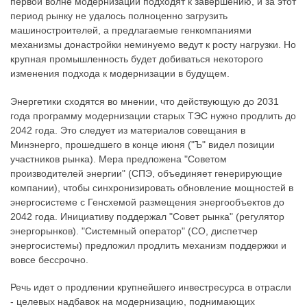
первой волне модернизации подходят к завершению, и за этот
период рынку не удалось полноценно загрузить
машиностроителей, а предлагаемые генкомпаниями
механизмы донастройки неминуемо ведут к росту нагрузки. Но
крупная промышленность будет добиваться некоторого
изменения подхода к модернизации в будущем.
Энергетики сходятся во мнении, что действующую до 2031
года программу модернизации старых ТЭС нужно продлить до
2042 года. Это следует из материалов совещания в
Минэнерго, прошедшего в конце июня ("Ъ" видел позиции
участников рынка). Мера предложена "Советом
производителей энергии" (СПЭ, объединяет генерирующие
компании), чтобы синхронизировать обновление мощностей в
энергосистеме с Генсхемой размещения энергообъектов до
2042 года. Инициативу поддержал "Совет рынка" (регулятор
энергорынков). "Системный оператор" (СО, диспетчер
энергосистемы) предложил продлить механизм поддержки и
вовсе бессрочно.
Речь идет о продлении крупнейшего инвестресурса в отрасли
- целевых надбавок на модернизацию, поднимающих