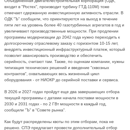
Объединенная двигателестроительная корпорация (ОДК,
входит в "Ростех", производит турбину ГТД-110М) тоже
отмечает сдержанную инвестиционную активность отрасли. В
ОДК "Ъ" сообщили, что ориентируются на выход в течение
пяти лет на уровень более 40 газотурбинных агрегатов в год и
увеличивают производственные мощности. При продлении
программы модернизации до 2042 года нужно переходить к
долгосрочному отраслевому заказу с горизонтом 10-15 лет,
внедрять инвестиционный инфраструктурный платеж, который
позволит авансировать производство и обеспечить
серийность, считают там. Также, по оценкам компании, нужны
типизация технических решений и введение "сквозных
контрактов", охватывающих весь жизненный цикл
оборудования - от НИОКР до серийной поставки и сервиса.
В 2026 и 2027 годах пройдут еще два завершающих отбора
текущей программы с датами начала поставки мощности в
2030 и 2031 годах - по 2 ГВт мощности в каждый год,
сообщили "Ъ" в "Совете рынка".
Как будут распределены квоты по этим отборам, пока не
решено. СПЭ предлагает провести дополнительный отбор