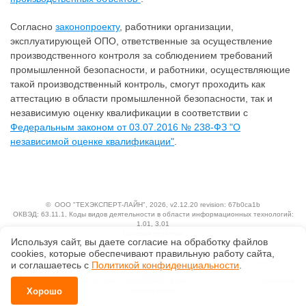
Согласно
законопроекту
, работники организации,
эксплуатирующей ОПО, ответственные за осуществление
производственного контроля за соблюдением требований
промышленной безопасности, и работники, осуществляющие
такой производственный контроль, смогут проходить как
аттестацию в области промышленной безопасности, так и
независимую оценку квалификации в соответствии с
Федеральным законом от 03.07.2016 № 238-ФЗ "О
независимой оценке квалификации"
.
©
ООО "ТЕХЭКСПЕРТ-ЛАЙН"
, 2026, v2.12.20 revision: 67b0ca1b
ОКВЭД: 63.11.1, Коды видов деятельности в области информационных технологий:
1.01, 3.01
Ценовая политика
Используя сайт, вы даете согласие на обработку файлов
Технологии
сооkiеs, которые обеспечивают правильную работу сайта,
Исключительные авторские и смежные права принадлежат АО «Кодекс».
и соглашаетесь с
Политикой конфиденциальности
.
Положение по обработке и защите персональных данных
Справка о регистрации продуктов АО «Кодекс» в Реестре российского программного
Хорошо
обеспечения