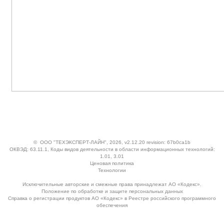
©
ООО "ТЕХЭКСПЕРТ-ЛАЙН"
, 2026, v2.12.20 revision: 67b0ca1b
ОКВЭД: 63.11.1, Коды видов деятельности в области информационных технологий:
1.01, 3.01
Ценовая политика
Технологии
Исключительные авторские и смежные права принадлежат АО «Кодекс».
Положение по обработке и защите персональных данных
Справка о регистрации продуктов АО «Кодекс» в Реестре российского программного
обеспечения